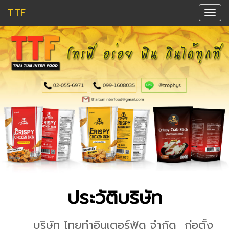
TTF
T
o
g
g
l
e
n
a
v
i
g
a
ประวัติบริษัท
t
i
บริษัท ไทยทำอินเตอร์ฟู้ด จำกัด ก่อตั้ง